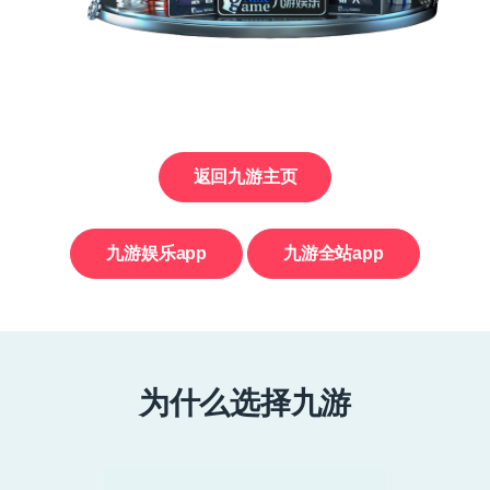
返回九游主页
九游娱乐app
九游全站app
为什么选择九游