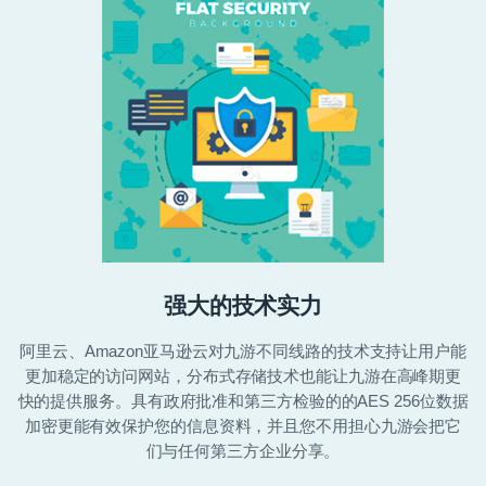
强大的技术实力
阿里云、Amazon亚马逊云对九游不同线路的技术支持让用户能
更加稳定的访问网站，分布式存储技术也能让九游在高峰期更
快的提供服务。具有政府批准和第三方检验的的AES 256位数据
加密更能有效保护您的信息资料，并且您不用担心九游会把它
们与任何第三方企业分享。